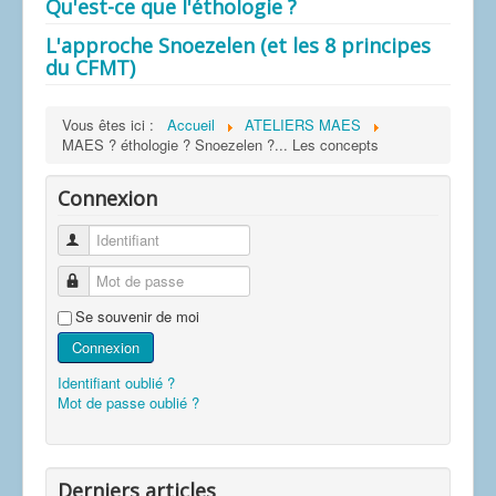
RESEAU & LIENS
Qu'est-ce que l'éthologie ?
L'ASSOCIATION
L'approche Snoezelen (et les 8 principes
du CFMT)
CONTACTS
AGENDA
Vous êtes ici :
Accueil
ATELIERS MAES
MAES ? éthologie ? Snoezelen ?... Les concepts
Connexion
Identifiant
Mot de passe
Se souvenir de moi
Connexion
Identifiant oublié ?
Mot de passe oublié ?
Derniers articles