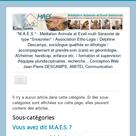
"M.A.E.S." - Médiation Animale et Eveil multi Sensoriel de
type "Snoezelen" / Association Etho-Logis / Delphine
Descamps, sociologue qualifiée en éthologie /
accompagnement et prendre-soin (care) en gérontologie,
Alzheimer, handicap, enfance etc. / formation et supervision
d'équipes pluridisciplinaires, recherche... Conception Web
Jean-Pierre DESCAMPS, AMITEL Communication
Basculer
la
navigation
Accueil
Il n'y a aucun article dans cette catégorie. Si des sous-
catégories sont affichées sur cette page, elles peuvent
ATELIERS MAES
contenir des articles.
FORMATION & RECHERCHE
Sous-catégories
RESSOURCES
Vous avez dit M.A.E.S. ?