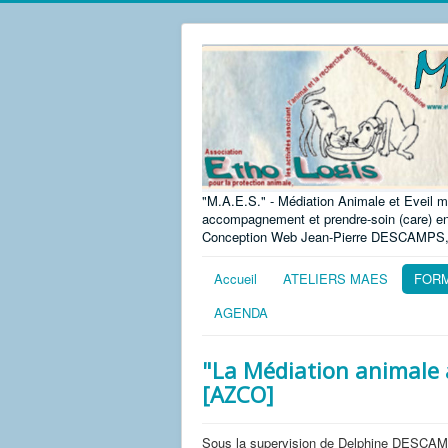
"M.A.E.S." - Médiation Animale et Eveil m
accompagnement et prendre-soin (care) en g
Conception Web Jean-Pierre DESCAMPS
Accueil
ATELIERS MAES
FORM
AGENDA
"La Médiation animale 
[AZCO]
Sous la supervision de Delphine DESCAMP