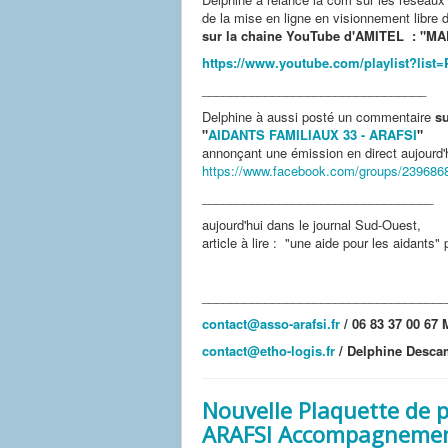
de la mise en ligne en visionnement libre
sur la chaine YouTube d'AMITEL : "
https://www.youtube.com/playlist?l
________________________________
Delphine à aussi posté un commentaire
s
"
AIDANTS FAMILIAUX 33 - ARAFSI
"
annonçant une émission en direct aujourd'
https://www.facebook.com/groups/239686
_________________________________
aujourd'hui dans le journal Sud-Ouest,
article à lire : "une aide pour les aidants"
___________________________________
contact@asso-arafsi.fr
/ 06 83 37 00 67 
contact@etho-logis.fr
/ Delphine Desc
Nouvelle Plaquette de p
ARAFSI Accompagnement