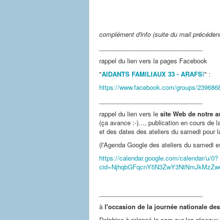
complément d'info (suite du mail précéd
______________________________
rappel du lien vers la pages Facebook
"
AIDANTS FAMILIAUX 33 - ARAFS
I
" :
https://www.facebook.com/groups/239686
______________________________
rappel du lien vers le
site Web de notre 
(ça avance :-)..., publication en cours de
et des dates des ateliers du samedi pour l
(l'Agenda Google des ateliers du samedi es
https://calendar.google.com/calendar/u/0?
cid=NjhqbGFqcnY5N3ZwY3NtNmJkMzZw
______________________________
à
l'occasion de la journée nationale des
Delphine à relancé la com sur les réseaux