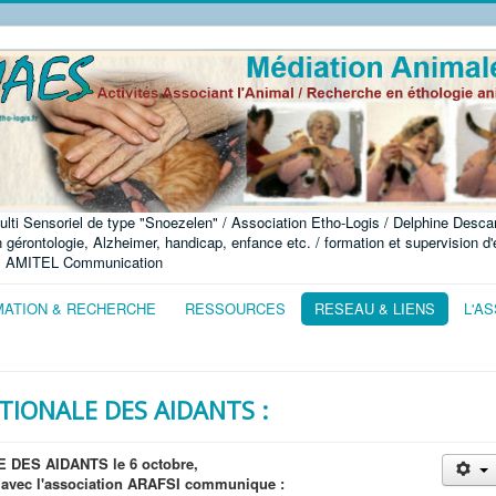
ulti Sensoriel de type "Snoezelen" / Association Etho-Logis / Delphine Descam
érontologie, Alzheimer, handicap, enfance etc. / formation et supervision d'éq
, AMITEL Communication
ATION & RECHERCHE
RESSOURCES
RESEAU & LIENS
L'A
ATIONALE DES AIDANTS :
E DES AIDANTS le 6 octobre,
at avec l'association ARAFSI communique :