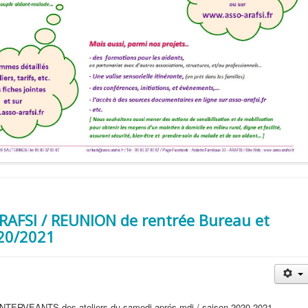
ARAFSI / REUNION de rentrée Bureau et
020/2021
INTERVEANTS des ateliers du samedi aprés mdi / saison 2020-2021