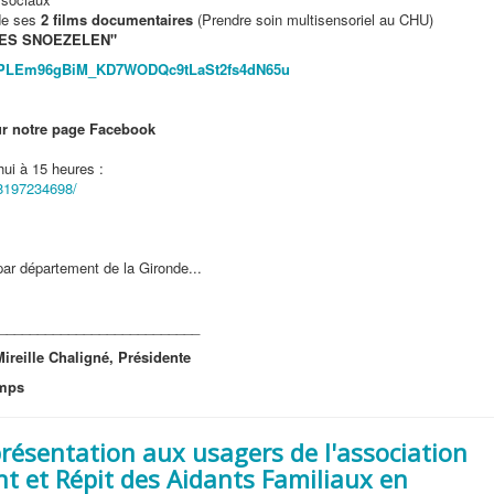
 de ses
2 films documentaires
(Prendre soin multisensoriel au CHU)
MAES SNOEZELEN"
ist=PLEm96gBiM_KD7WODQc9tLaSt2fs4dN65u
ur notre page Facebook
hui à 15 heures :
8197234698/
 par département de la Gironde...
__________________________
Mireille Chaligné, Présidente
amps
résentation aux usagers de l'association
 et Répit des Aidants Familiaux en