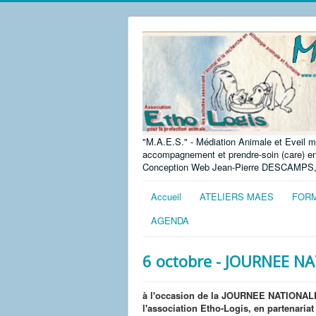
"M.A.E.S." - Médiation Animale et Eveil m
accompagnement et prendre-soin (care) en g
Conception Web Jean-Pierre DESCAMPS
Accueil
ATELIERS MAES
FORM
AGENDA
6 octobre - JOURNEE N
à l'occasion de la JOURNEE NATIONAL
l'association Etho-Logis, en partenari