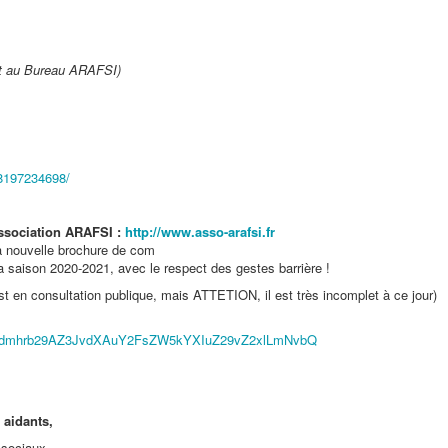
ent au Bureau ARAFSI)
8197234698/
association ARAFSI :
http://www.asso-arafsi.fr
 la nouvelle brochure de com
a saison 2020-2021, avec le respect des gestes barrière !
t en consultation publique, mais ATTETION, il est très incomplet à ce jour)
dmhrb29AZ3JvdXAuY2FsZW5kYXIuZ29vZ2xlLmNvbQ
 aidants,
 sociaux